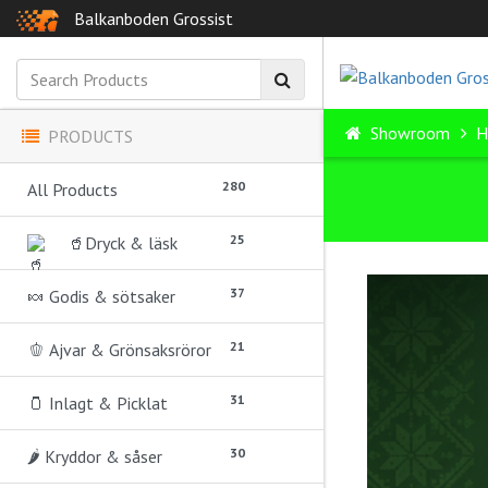
Balkanboden Grossist
Showroom
H
PRODUCTS
280
All Products
25
🥤Dryck & läsk
37
🍬 Godis & sötsaker
21
🫑 Ajvar & Grönsaksröror
31
🫙 Inlagt & Picklat
30
🌶️ Kryddor & såser