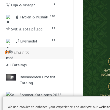
4
🫒 Olja & vinäger
108
🧴 Hygien & hushåll
12
🍓 Sylt & söta pålägg
12
🛒 Livsmedel
CATALOGS
All Catalogs
Balkanboden Grossist
Catalog
Sommar Katalogen 2025
Balkanboden Grossist Varukatalog
We use cookies to enhance your experience and analyze our website