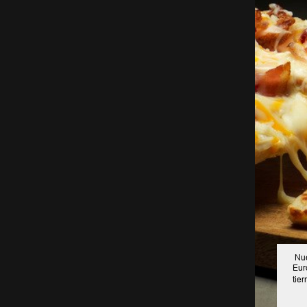
Nue
Eur
tie