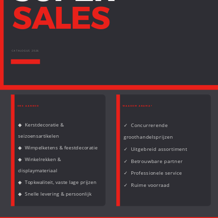
SALES
CATALOGUS 2026
ONS AANBOD
WAAROM ABAMA?
◆ Kerstdecoratie &
✓ Concurrerende
seizoensartikelen
groothandelsprijzen
◆ Wimpelketens & feestdecoratie
✓ Uitgebreid assortiment
◆ Winkelrekken &
✓ Betrouwbare partner
displaymateriaal
✓ Professionele service
◆ Topkwaliteit, vaste lage prijzen
✓ Ruime voorraad
◆ Snelle levering & persoonlijk
advies