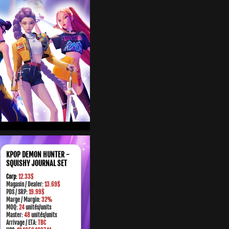
KPOP DEMON HUNTER -
SQUISHY JOURNAL SET
Corp:
12.33$
Magasin / Dealer:
13.69$
PDS / SRP:
19.99$
M
arge
/ Margin:
32%
MOQ:
24
unités/units
Master:
48
unités/units
Arrivage / ETA:
TBC