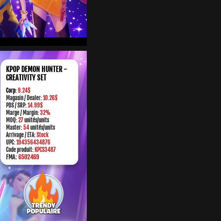
KPOP DEMON HUNTER -
CREATIVITY SET
Corp:
9.24$
Magasin / Dealer:
10.26$
PDS / SRP:
14.99$
M
arge
/ Margin:
32%
MOQ:
27
unités/units
Master:
54
unités/units
Arrivage / ETA:
Stock
UPC:
194356434876
Code produit:
KPCS3487
FMA:
6502469