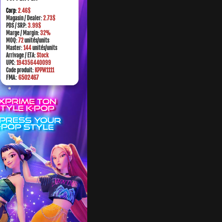
Corp:
2.46$
Magasin / Dealer:
2.73$
PDS / SRP:
3.99$
M
arge
/ Margin:
32%
MOQ:
72
unités/units
Master:
144
unités/units
Arrivage / ETA:
Stock
UPC:
194356440099
Code produit:
KPPW1111
FMA:
6502467