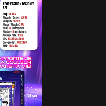
KPOP FASHION DESIGNER
SET
Corp:
10.48$
Magasin / Dealer:
11.63$
PDS / SRP:
16.99$
M
arge
/ Margin:
32%
MOQ:
24
unités/units
Master:
48
unités/units
Arrivage / ETA:
Stock
UPC:
194356434906
Code produit:
KPFD2490
FMA:
6502472