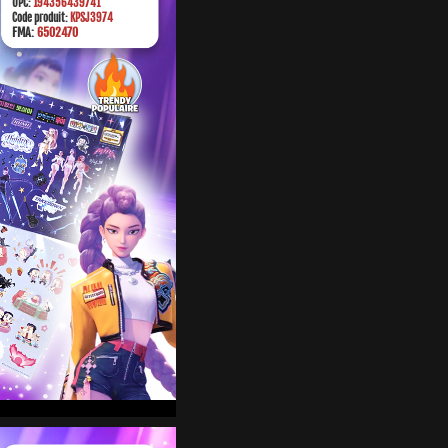
UPC:
194356439741
Code produit:
KPSJ3974
FMA:
6502470