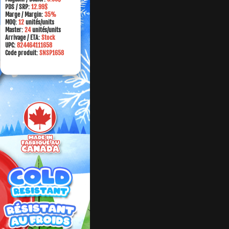
PDS / SRP:
12.99$
Marge
/ Margin:
35%
MOQ:
12
unités/units
Master:
24
unités/units
Arrivage / ETA:
Stock
UPC:
824464111658
Code produit:
SNSP1658