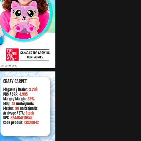
CRAZY CARPET
Magasin /
Dealer:
3.26$
PDS / SRP:
4.99$
Marge
/ Margin:
35%
MOQ:
48
unités/units
Master:
96
unités/units
Arrivage / ETA:
Stock
UPC:
824464110842
Code produit:
CRCA0842