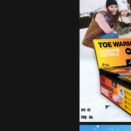
RM: 40
PDQ: NA