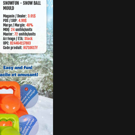
SNOWFUN - SNOW BALL
MOULD
Magasin /
Dealer:
3.01$
PDS / SRP:
4.99$
Marge
/ Margin:
40%
MOQ:
24
unités/units
Master:
72
unités/units
Arrivage / ETA:
Stock
UPC:
824464117803
Code produit:
HI71061TY