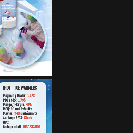
IHOT - TOE WARMERS
Magasin /
Dealer:
1.07$
PDS / SRP:
1.79$
Marge
/ Margin:
41%
MOQ:
80
unités/units
Master:
240
unités/units
Arrivage / ETA:
Stock
UPC:
Code produit:
HI30833HOT