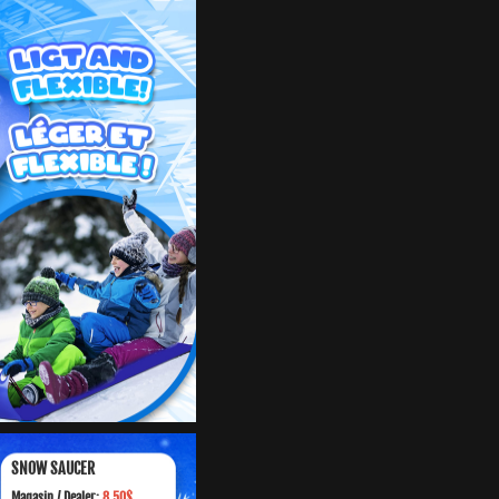
SNOW SAUCER
Magasin /
Dealer:
8.50$