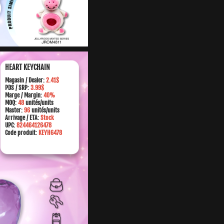
HEART KEYCHAIN
Magasin /
Dealer:
2.41$
PDS / SRP:
3.99$
Marge
/ Margin:
40%
MOQ:
48
unités/units
Master:
96
unités/units
Arrivage / ETA:
Stock
UPC:
824464126478
Code produit:
KEYH6478