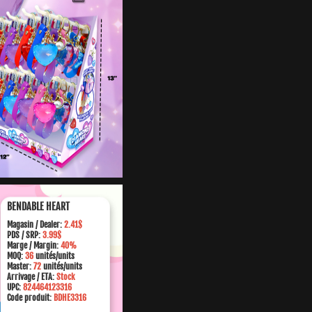
BENDABLE HEART
Magasin /
Dealer:
2.41$
PDS / SRP:
3.99$
Marge
/ Margin:
40%
MOQ:
36
unités/units
Master:
72
unités/units
Arrivage / ETA:
Stock
UPC:
824464123316
Code produit:
BDHE3316