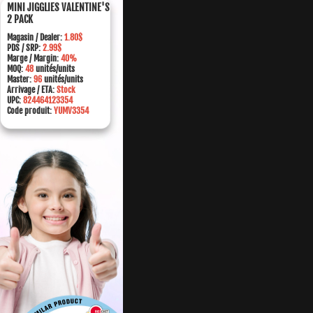
MINI JIGGLIES VALENTINE'S
2 PACK
Magasin /
Dealer:
1.80$
PDS / SRP:
2.99$
Marge
/ Margin:
40%
MOQ:
48
unités/units
Master:
96
unités/units
Arrivage / ETA:
Stock
UPC:
824464123354
Code produit:
YUMV3354