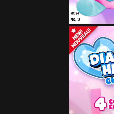
RM: 24
PDQ: 12