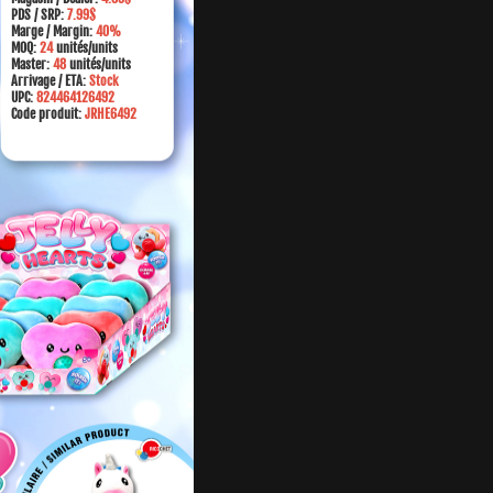
PDS / SRP:
7.99$
Marge
/ Margin:
40%
MOQ:
24
unités/units
Master:
48
unités/units
Arrivage / ETA:
Stock
UPC:
824464126492
Code produit:
JRHE6492