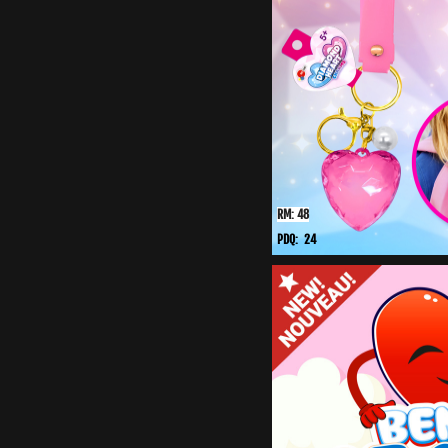
RM: 48
PDQ: 24