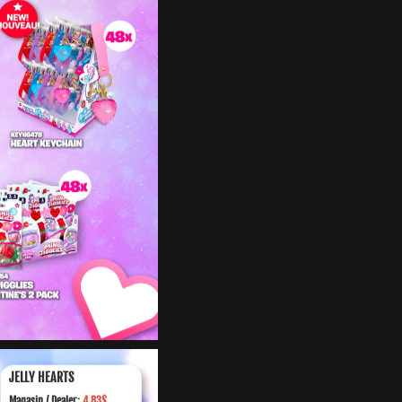
JELLY HEARTS
Magasin /
Dealer:
4.83$