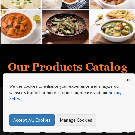
Our Products Catalog
×
Holiday Edition
We use cookies to enhance your experience and analyze our
website's traffic. For more information, please visit our
privacy
My catalog description
policy
.
Page
Ready to eat (加熱即食正宗印度素食咖哩)
Ready to eat (加熱即食正宗印度素食咖哩)
Ready to eat (加熱即食正宗印度素食咖哩)
Ready to eat (加熱即食正宗印度素食咖哩)
Ready to eat (
Plant Based Butter Chicken 285g 植物雞肉咖哩
Mutton Roganjosh 印度番茄素羊肉咖哩
Achari Chaap 285g 印度北部香辣素肉咖哩
Malai Chaap 285g 印度濃香白咖哩素肉咖哩
Buy 3 packs Discounted price Hk$29/pack + An extra discount 3% discount
HKD33
HKD33
HKD33
HKD33
Buy 4 packs Discounted price Hk$29/pack + An extra discount 6% discount
成分：水, 腰果, 素肉(黃豆製品), 忌廉, 精製太陽花油, 牛油, 糖, 鹽, 豆蔲, 白胡椒。
Accept All Cookies
Manage Cookies
成份: 水, 洋蔥, 番茄, 植物肉(黃豆製品), 精製葵花籽油, 鹽, 薑, 蒜頭, 馬沙拉香料, 芫茜, 青豆蔻, 薑黃, 紅辣椒, 孜然, 辣椒粉, 香葉
Buy 5 packs Discounted price Hk$29/pack + An extra discount 9% discount
成
成分：水48%，洋蔥24%，蕃茄12%, 植物雞肉(黃豆製品) 腰果3%, 蒜頭，鹽, 生薑，芫荽, Garam馬薩拉香料 (混合香料)3%，胡蘆巴香草。
成份: 水, 蕃茄, 洋蔥, 素肉(黃豆製品), 精製太陽花油, 腰果, 檸檬, 茴香, 薑, 蒜頭, 鹽, 辣椒, 孜然, 芫茜, 印度馬沙拉, 黃薑, 檸檬酸, 洋蔥籽 。
Buy 8 packs Discounted price Hk$29/pack + An extra discount 12% discount
Buy 10 packs Discounted price Hk$29/pack + An extra discount 15% discount
Remark: Delivery fee excluded, the charge would be HK$40/order, excluding remote areas and any requires of special warehousing addresses.
貫3包 優惠價每包HK$29 另額外多97折
貫4包 優惠價每包HK$29 另額外多94折
Chicken Vindaloo 印度溫達盧素雞咖哩
Hariyali Chaap 285g 濃汁菠菜素肉咖哩
Chaap Makhani 285g 牛油忌廉濃香素肉咖哩
Plant based Chicken Tikka 285g 印度Tikka香料植物雞肉咖哩
貫5包 優惠價每包HK$29 另額外多91折
HKD33
HKD33
HKD33
HKD33
貫8包 優惠價每包HK$29 另額外多88折
貫10包 優惠價每包HK$29 另額外多85折
成份: 水, 洋蔥, 番茄, 植物肉(黃豆製品), 精製葵花籽油, 薑, 蒜頭, 椰子碎, 羅望子, 鹽, 馬沙拉香料(混合香料粉), 紅辣椒, 芥末籽, 芫茜, 玉桂, 丁香, 薑黃, 胡盧巴
成份: 水, 菠菜, 洋蔥, 蕃茄, 素肉(黃豆製品), 忌廉, 牛油, 精製太陽花油, 孜然, 薑, 蒜頭, 鹽, 辣椒, 芫茜, 黑胡椒, 馬沙拉。
成份: 水, 蕃茄, 素肉 (黃豆製品), 腰果, 牛油, 忌廉, 精製太陽花油, 薑, 蒜頭, 鹽, 糖, 芫茜, 孜然, 紅辣椒, 小豆蔲, 胡蘆巴 。
成
成分: 水(53%), 洋蔥(18%), 蕃茄(13%), 植物雞肉(黃豆製品) (4%), 椰奶粉(3%), 蒜頭(2%), 鹽, 糖, 芫茜, 精製葵花籽油, 馬沙拉香料(混合香料粉) (0.6%), 玉米粉, 孜然, 紅辣椒, 乳酸 (E270), 印度獨有香草-胡蘆巴
備註: 不包運費, 一般運費每程額外收取HK$40, 偏遠地方或指定特別貨倉收貸則不包括在內.
Limited Promotion Period: Jun 08 - Jun 26, 2026
(extended to Jul 04)
(現延期至7月4日)
優惠只限6月8日至6月26日
Our Products Catalog
Holiday Edition
My catalog description